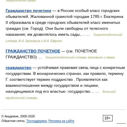
Энциклопедия права
Гражданство почетное
— в России особый класс городских
обывателей. Жалованной грамотой городам 1785 г. Екатерина
II образовала в среде городских обывателей класс именитых
граждан (см. Город). Они были свободны от телесного
наказания; им дозволялось иметь сады,… …
Энциклопедический
словарь Ф.А. Брокгауза и И.А. Ефрона
ГРАЖДАНСТВО ПОЧЕТНОЕ
— (см. ПОЧЕТНОЕ
ГРАЖДАНСТВО) …
Энциклопедический словарь экономики и права
гражданство
— устойчивая правовая связь лица с конкретным
государствам. В монархических.странах, как правило, термину
Г. соответствует термин подданство . Проявляется как
взаимоотношение между государством и лицами,
находящимися под его властью: государство… …
Большой
юридический словарь
© Академик, 2000-2026
18+
Обратная связь:
Техподдержка
,
Реклама на сайте